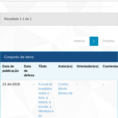
Resultado 1-1 de 1.
Anterior
1
Próximo
Conjunto de itens:
Data de
Data
Título
Autor(es)
Orientador(es)
Coorienta
publicação
de
defesa
23-Jul-2018
-
A nova lei
Cunha,
-
-
brasileira
Murilo
sobre o
Bastos da
livro, a
leitura, a
escrita, a
literatura e
as