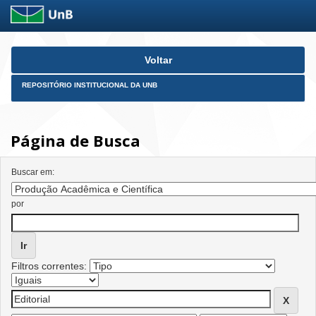
Skip
Voltar
navigation
REPOSITÓRIO INSTITUCIONAL DA UNB
Página de Busca
Buscar em:
por
Filtros correntes: