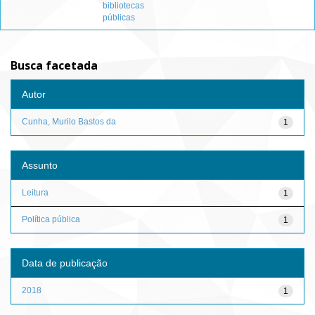
bibliotecas
públicas
Busca facetada
Autor
Cunha, Murilo Bastos da
1
Assunto
Leitura
1
Política pública
1
Data de publicação
2018
1