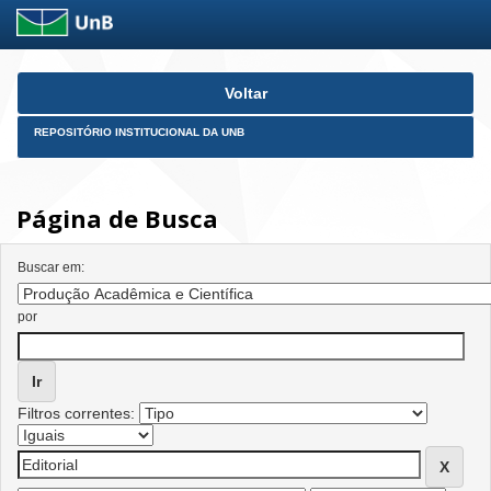
Skip
Voltar
navigation
REPOSITÓRIO INSTITUCIONAL DA UNB
Página de Busca
Buscar em:
por
Filtros correntes: