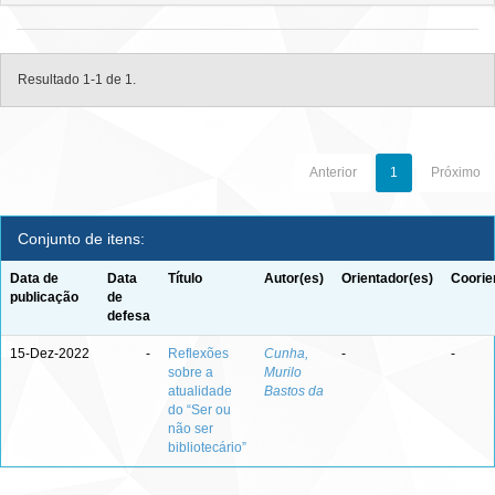
Resultado 1-1 de 1.
Anterior
1
Próximo
Conjunto de itens:
Data de
Data
Título
Autor(es)
Orientador(es)
Coorie
publicação
de
defesa
15-Dez-2022
-
Reflexões
Cunha,
-
-
sobre a
Murilo
atualidade
Bastos da
do “Ser ou
não ser
bibliotecário”