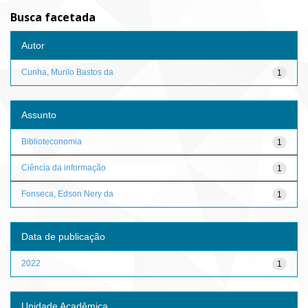
Busca facetada
Autor
Cunha, Murilo Bastos da
1
Assunto
Biblioteconomia
1
Ciência da informação
1
Fonseca, Edson Nery da
1
Data de publicação
2022
1
Unidade Acadêmica