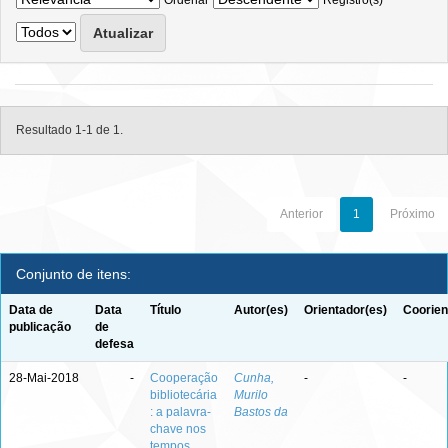
Ordenar
Registro(s)
Resultado 1-1 de 1.
Anterior
1
Próximo
Conjunto de itens:
Data de
Data
Título
Autor(es)
Orientador(es)
Coorien
publicação
de
defesa
28-Mai-2018
-
Cooperação
Cunha,
-
-
bibliotecária
Murilo
: a palavra-
Bastos da
chave nos
tempos