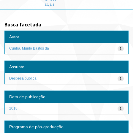
atuais
Busca facetada
Autor
Cunha, Murilo Bastos da
1
Assunto
Despesa pública
1
Data de publicação
2018
1
Programa de pós-graduação