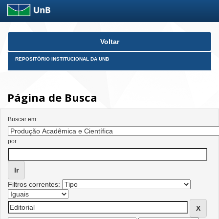
Skip
Voltar
navigation
REPOSITÓRIO INSTITUCIONAL DA UNB
Página de Busca
Buscar em:
por
Filtros correntes: