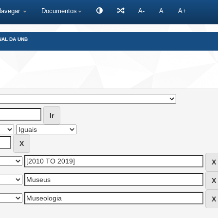
Navegar
Documentos
A-
A
A+
NAL DA UNB