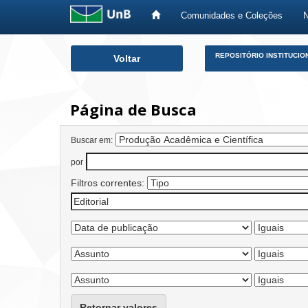
Comunidades e Coleções
Skip
REPOSITÓRIO INSTITUCIO
Voltar
navigation
Página de Busca
Buscar em:
por
Filtros correntes:
Retornar valores