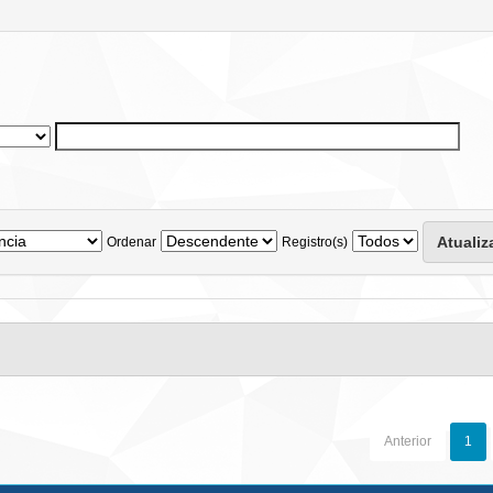
Ordenar
Registro(s)
Anterior
1