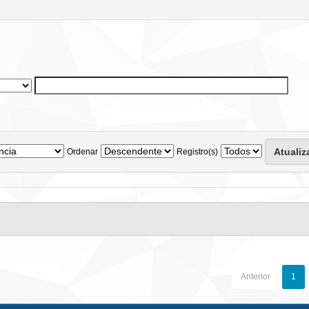
Ordenar
Registro(s)
Anterior
1