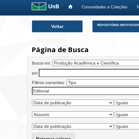
Comunidades e Coleções
Skip
REPOSITÓRIO INSTITUCIO
Voltar
navigation
Página de Busca
Buscar em:
por
Filtros correntes:
Retornar valores