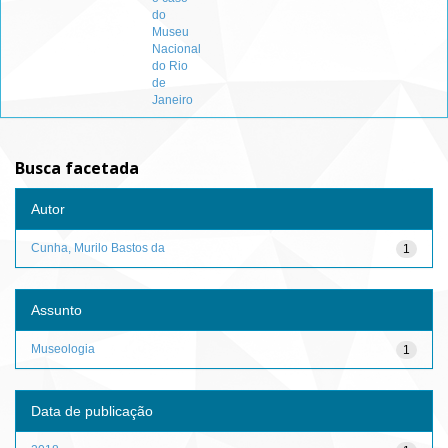
do
Museu
Nacional
do Rio
de
Janeiro
Busca facetada
Autor
Cunha, Murilo Bastos da
1
Assunto
Museologia
1
Data de publicação