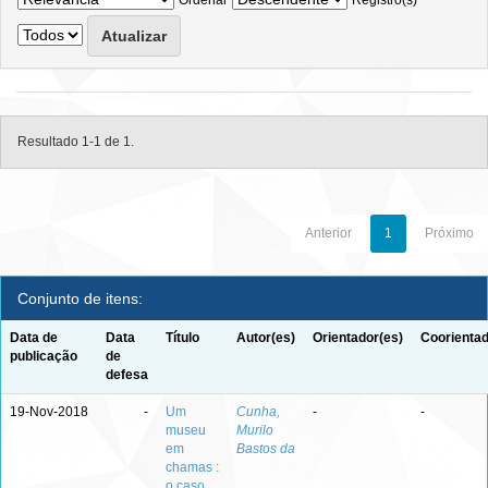
Ordenar
Registro(s)
Resultado 1-1 de 1.
Anterior
1
Próximo
Conjunto de itens:
Data de
Data
Título
Autor(es)
Orientador(es)
Coorientad
publicação
de
defesa
19-Nov-2018
-
Um
Cunha,
-
-
museu
Murilo
em
Bastos da
chamas :
o caso