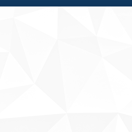
Fale conosco
Sobre