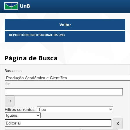
Skip
Voltar
navigation
REPOSITÓRIO INSTITUCIONAL DA UNB
Página de Busca
Buscar em:
por
Filtros correntes: