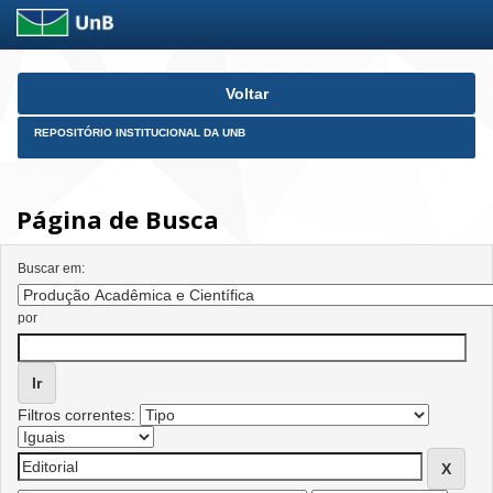
Skip
Voltar
navigation
REPOSITÓRIO INSTITUCIONAL DA UNB
Página de Busca
Buscar em:
por
Filtros correntes: