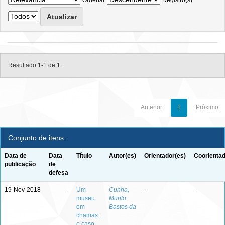
Ordenar
Registro(s)
Resultado 1-1 de 1.
Anterior
1
Próximo
Conjunto de itens:
Data de
Data
Título
Autor(es)
Orientador(es)
Coorientad
publicação
de
defesa
19-Nov-2018
-
Um
Cunha,
-
-
museu
Murilo
em
Bastos da
chamas :
o caso