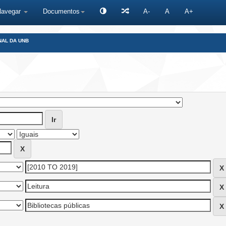
Navegar
Documentos
A-
A
A+
NAL DA UNB