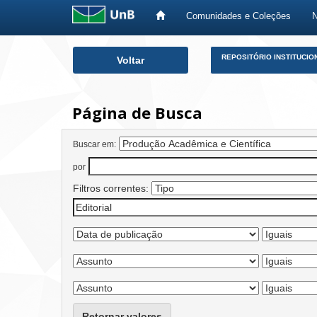
Comunidades e Coleções
Skip
REPOSITÓRIO INSTITUCIO
Voltar
navigation
Página de Busca
Buscar em:
por
Filtros correntes:
Retornar valores