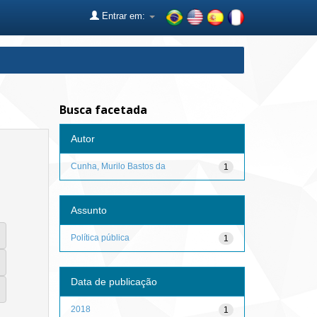
Entrar em:
Busca facetada
Autor
Cunha, Murilo Bastos da
1
Assunto
Política pública
1
Data de publicação
2018
1