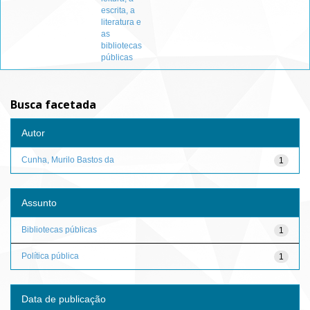
escrita, a
literatura e
as
bibliotecas
públicas
Busca facetada
Autor
Cunha, Murilo Bastos da
1
Assunto
Bibliotecas públicas
1
Política pública
1
Data de publicação