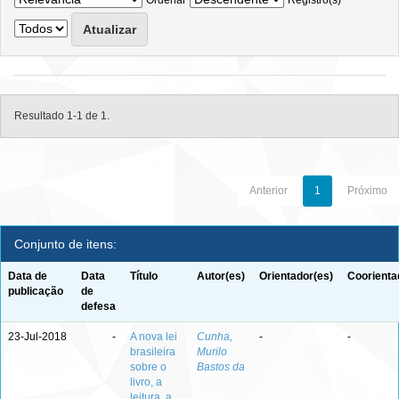
Ordenar
Registro(s)
Resultado 1-1 de 1.
Anterior
1
Próximo
Conjunto de itens:
Data de
Data
Título
Autor(es)
Orientador(es)
Coorienta
publicação
de
defesa
23-Jul-2018
-
A nova lei
Cunha,
-
-
brasileira
Murilo
sobre o
Bastos da
livro, a
leitura, a