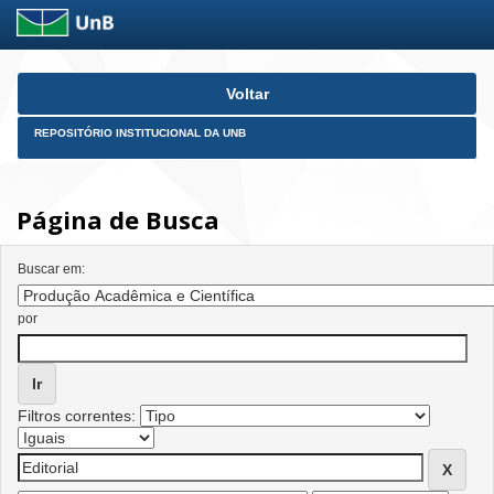
Skip
Voltar
navigation
REPOSITÓRIO INSTITUCIONAL DA UNB
Página de Busca
Buscar em:
por
Filtros correntes: