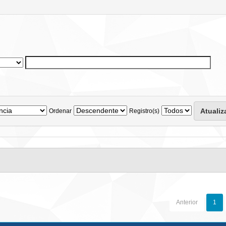
Ordenar
Registro(s)
Anterior
1