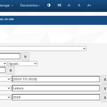
Navegar
Documentos
A-
A
A+
NAL DA UNB