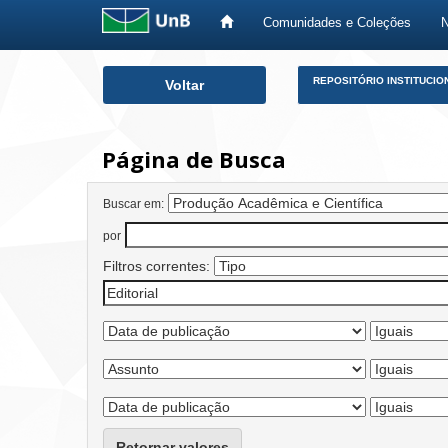
Comunidades e Coleções
Skip
REPOSITÓRIO INSTITUCIO
Voltar
navigation
Página de Busca
Buscar em:
por
Filtros correntes:
Retornar valores