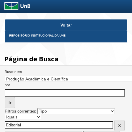
Skip
Voltar
navigation
REPOSITÓRIO INSTITUCIONAL DA UNB
Página de Busca
Buscar em:
por
Filtros correntes: