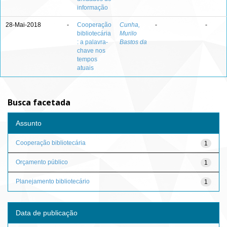
informação
28-Mai-2018
-
Cooperação
Cunha,
-
-
bibliotecária
Murilo
: a palavra-
Bastos da
chave nos
tempos
atuais
Busca facetada
Assunto
Cooperação bibliotecária
1
Orçamento público
1
Planejamento bibliotecário
1
Data de publicação