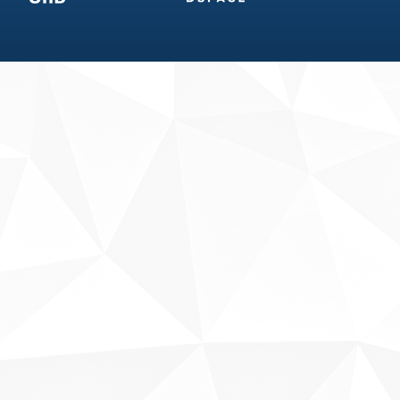
Fale conosco
Sobre