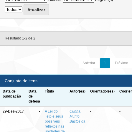
Ordenar
Registro(s)
Resultado 1-2 de 2.
Anterior
1
Próximo
Conjunto de itens:
Data de
Data
Título
Autor(es)
Orientador(es)
Coorien
publicação
de
defesa
29-Dez-2017
-
A Lei do
Cunha,
-
-
Teto e seus
Murilo
possíveis
Bastos da
reflexos nas
unidades de