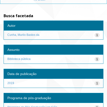
Busca facetada
Autor
Cunha, Murilo Bastos da
1
Assunto
Biblioteca pública
1
Data de publicação
2019
1
Programa de pós-graduação