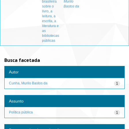
brasileira
Murilo
sobre o
Bastos da
livro, a
leitura, a
escrita, a
literatura e
as
bibliotecas
públicas
Busca facetada
Autor
Cunha, Murilo Bastos da
1
Assunto
Política pública
1