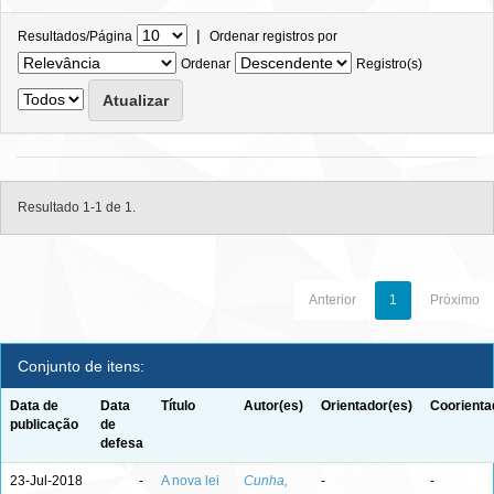
|
Resultados/Página
Ordenar registros por
Ordenar
Registro(s)
Resultado 1-1 de 1.
Anterior
1
Próximo
Conjunto de itens:
Data de
Data
Título
Autor(es)
Orientador(es)
Coorienta
publicação
de
defesa
23-Jul-2018
-
A nova lei
Cunha,
-
-