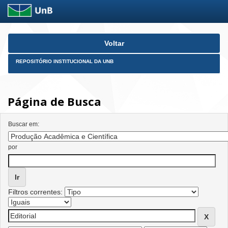
Skip
Voltar
navigation
REPOSITÓRIO INSTITUCIONAL DA UNB
Página de Busca
Buscar em:
por
Filtros correntes: