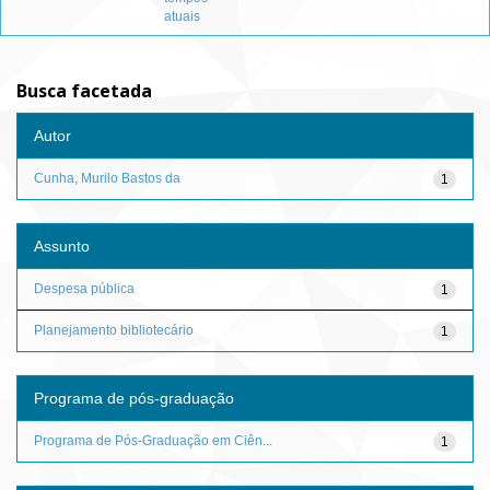
atuais
Busca facetada
Autor
Cunha, Murilo Bastos da
1
Assunto
Despesa pública
1
Planejamento bibliotecário
1
Programa de pós-graduação
Programa de Pós-Graduação em Ciên...
1