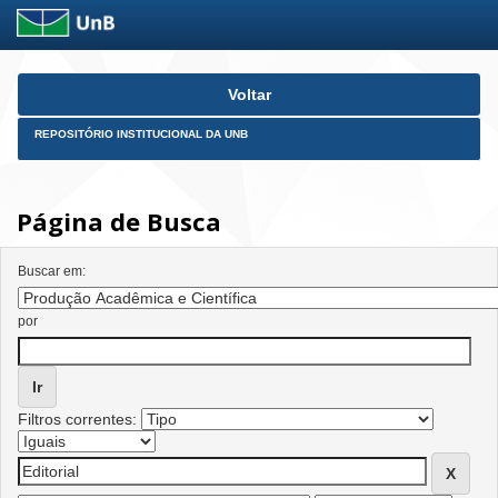
Skip
Voltar
navigation
REPOSITÓRIO INSTITUCIONAL DA UNB
Página de Busca
Buscar em:
por
Filtros correntes: