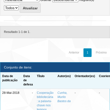
Ordenar
Registro(s)
Resultado 1-1 de 1.
Anterior
1
Próximo
Conjunto de itens:
Data de
Data
Título
Autor(es)
Orientador(es)
Coorien
publicação
de
defesa
28-Mai-2018
-
Cooperação
Cunha,
-
-
bibliotecária
Murilo
: a palavra-
Bastos da
chave nos
tempos