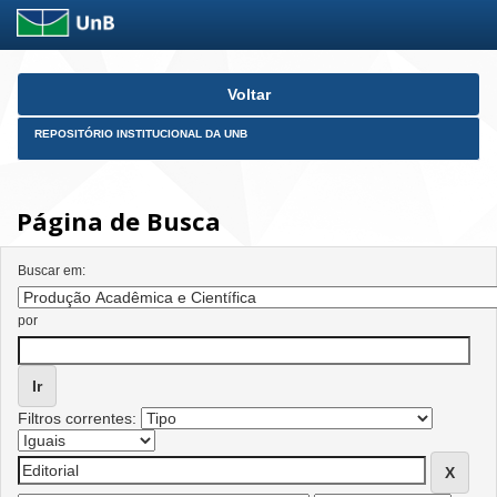
Skip
Voltar
navigation
REPOSITÓRIO INSTITUCIONAL DA UNB
Página de Busca
Buscar em:
por
Filtros correntes: