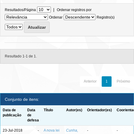
|
Resultados/Página
Ordenar registros por
Ordenar
Registro(s)
Resultado 1-1 de 1.
Anterior
1
Próximo
Conjunto de itens:
Data de
Data
Título
Autor(es)
Orientador(es)
Coorienta
publicação
de
defesa
23-Jul-2018
-
A nova lei
Cunha,
-
-