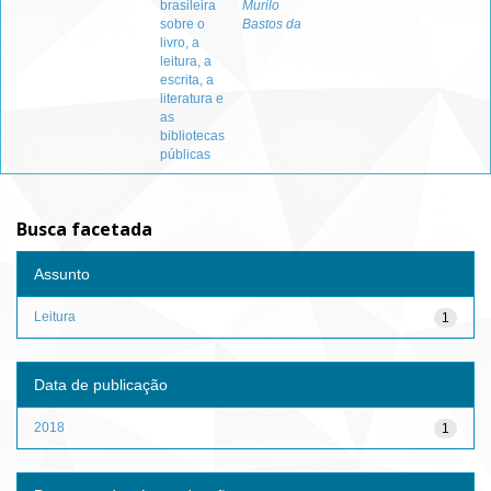
brasileira
Murilo
sobre o
Bastos da
livro, a
leitura, a
escrita, a
literatura e
as
bibliotecas
públicas
Busca facetada
Assunto
Leitura
1
Data de publicação
2018
1