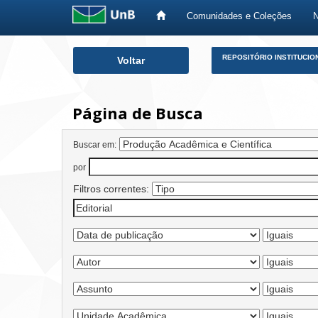
Comunidades e Coleções
Skip
REPOSITÓRIO INSTITUCIO
Voltar
navigation
Página de Busca
Buscar em:
por
Filtros correntes: