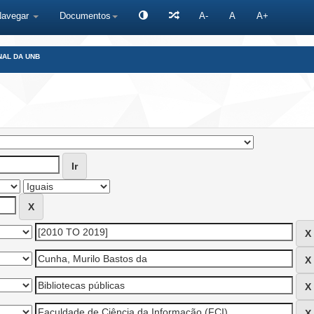
Navegar
Documentos
A-
A
A+
NAL DA UNB