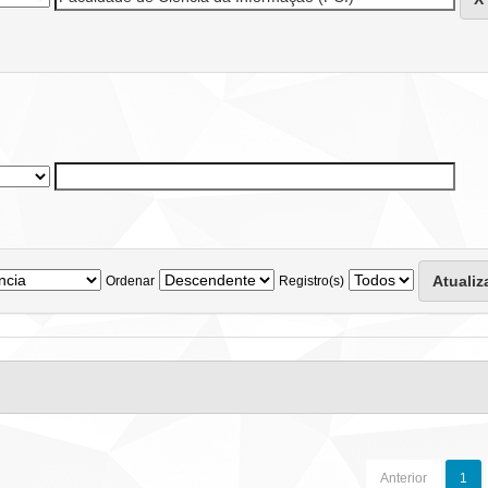
Ordenar
Registro(s)
Anterior
1