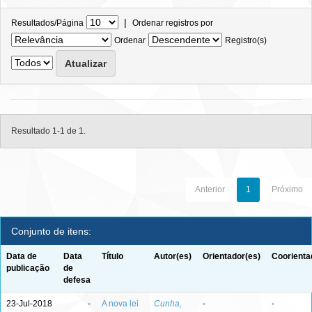
|
Resultados/Página
Ordenar registros por
Ordenar
Registro(s)
Resultado 1-1 de 1.
Anterior
1
Próximo
Conjunto de itens:
Data de
Data
Título
Autor(es)
Orientador(es)
Coorienta
publicação
de
defesa
23-Jul-2018
-
A nova lei
Cunha,
-
-