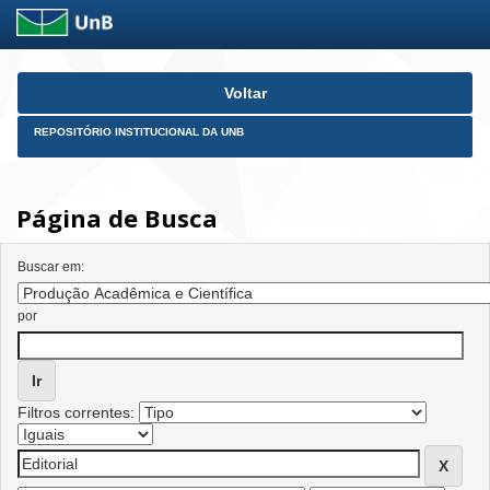
Skip
Voltar
navigation
REPOSITÓRIO INSTITUCIONAL DA UNB
Página de Busca
Buscar em:
por
Filtros correntes: