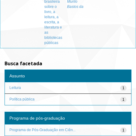
brasileira
Murilo
sobre o
Bastos da
livro, a
leitura, a
escrita, a
literatura e
as
bibliotecas
públicas
Busca facetada
Assunto
Leitura
1
Política pública
1
Programa de pós-graduação
Programa de Pós-Graduação em Ciên...
1