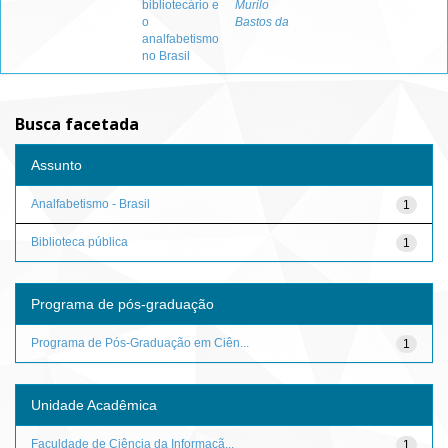
bibliotecário e
Murilo
o
Bastos da
analfabetismo
no Brasil
Busca facetada
Assunto
Analfabetismo - Brasil
1
Biblioteca pública
1
Programa de pós-graduação
Programa de Pós-Graduação em Ciên...
1
Unidade Acadêmica
Faculdade de Ciência da Informaçã...
1