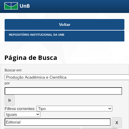
Skip
Voltar
navigation
REPOSITÓRIO INSTITUCIONAL DA UNB
Página de Busca
Buscar em:
por
Filtros correntes: