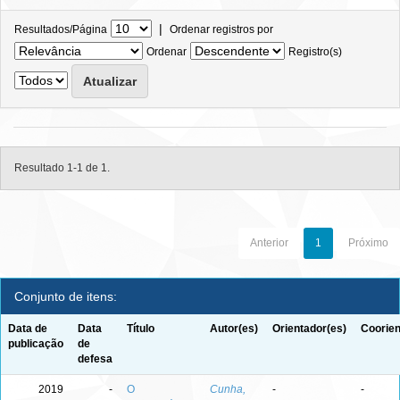
|
Resultados/Página
Ordenar registros por
Ordenar
Registro(s)
Resultado 1-1 de 1.
Anterior
1
Próximo
Conjunto de itens:
Data de
Data
Título
Autor(es)
Orientador(es)
Coorien
publicação
de
defesa
2019
-
O
Cunha,
-
-