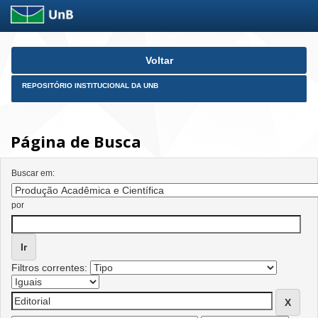
Skip
Voltar
navigation
REPOSITÓRIO INSTITUCIONAL DA UNB
Página de Busca
Buscar em:
por
Filtros correntes: