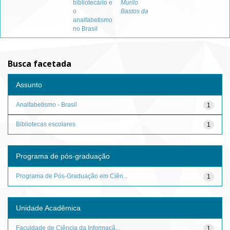
bibliotecário e
Murilo
o
Bastos da
analfabetismo
no Brasil
Busca facetada
Assunto
Analfabetismo - Brasil
1
Bibliotecas escolares
1
Programa de pós-graduação
Programa de Pós-Graduação em Ciên...
1
Unidade Acadêmica
Faculdade de Ciência da Informaçã...
1