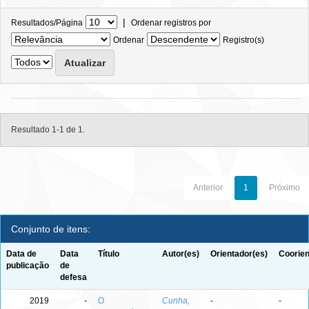
|
Resultados/Página
Ordenar registros por
Ordenar
Registro(s)
Resultado 1-1 de 1.
Anterior
1
Próximo
Conjunto de itens:
Data de
Data
Título
Autor(es)
Orientador(es)
Coorien
publicação
de
defesa
2019
-
O
Cunha,
-
-