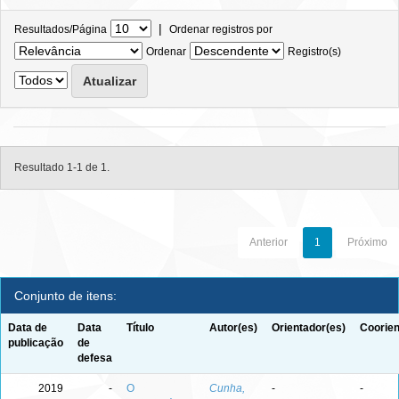
|
Resultados/Página
Ordenar registros por
Ordenar
Registro(s)
Resultado 1-1 de 1.
Anterior
1
Próximo
Conjunto de itens:
Data de
Data
Título
Autor(es)
Orientador(es)
Coorien
publicação
de
defesa
2019
-
O
Cunha,
-
-