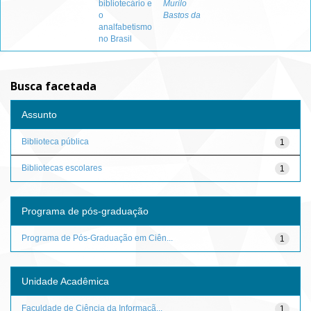
bibliotecário e
Murilo
o
Bastos da
analfabetismo
no Brasil
Busca facetada
Assunto
Biblioteca pública
1
Bibliotecas escolares
1
Programa de pós-graduação
Programa de Pós-Graduação em Ciên...
1
Unidade Acadêmica
Faculdade de Ciência da Informaçã...
1