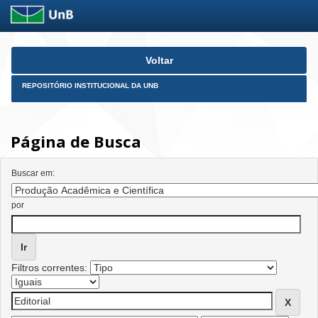
Skip
Voltar
navigation
REPOSITÓRIO INSTITUCIONAL DA UNB
Página de Busca
Buscar em:
por
Filtros correntes: