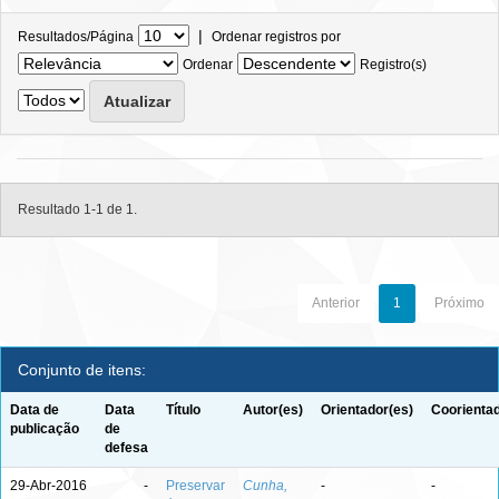
|
Resultados/Página
Ordenar registros por
Ordenar
Registro(s)
Resultado 1-1 de 1.
Anterior
1
Próximo
Conjunto de itens:
Data de
Data
Título
Autor(es)
Orientador(es)
Coorientad
publicação
de
defesa
29-Abr-2016
-
Preservar
Cunha,
-
-