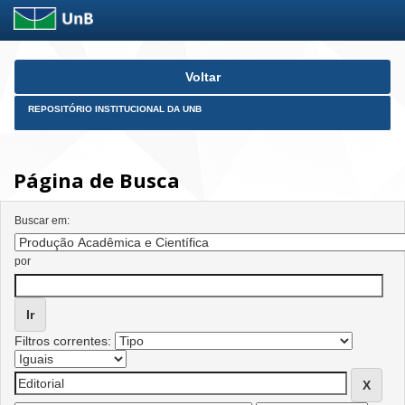
Skip
Voltar
navigation
REPOSITÓRIO INSTITUCIONAL DA UNB
Página de Busca
Buscar em:
por
Filtros correntes: