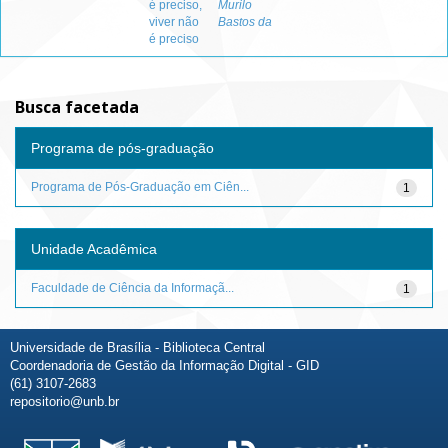
é preciso,
Murilo
viver não
Bastos da
é preciso
Busca facetada
Programa de pós-graduação
Programa de Pós-Graduação em Ciên...
1
Unidade Acadêmica
Faculdade de Ciência da Informaçã...
1
Universidade de Brasília - Biblioteca Central
Coordenadoria de Gestão da Informação Digital - GID
(61) 3107-2683
repositorio@unb.br