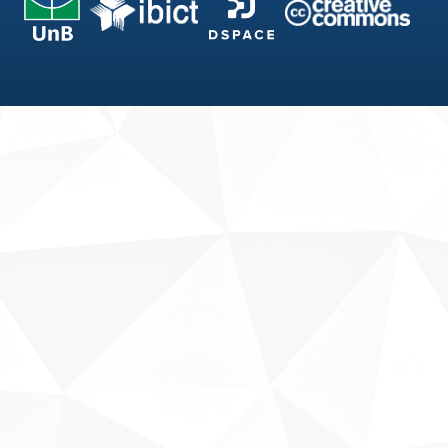
Fale conosco
Sobre