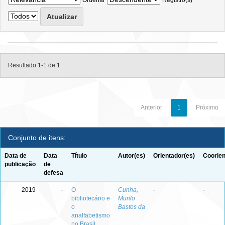
Ordenar
Registro(s)
Resultado 1-1 de 1.
Anterior
1
Próximo
Conjunto de itens:
Data de
Data
Título
Autor(es)
Orientador(es)
Coorien
publicação
de
defesa
2019
-
O
Cunha,
-
-
bibliotecário e
Murilo
o
Bastos da
analfabetismo
no Brasil