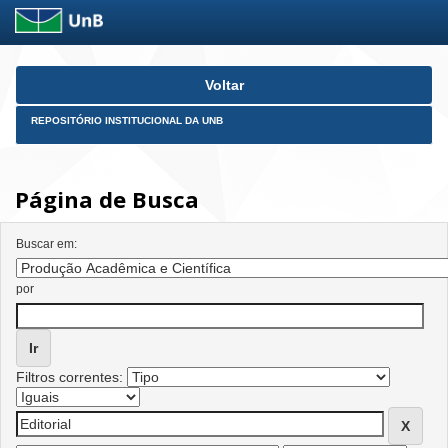
Skip
Voltar
navigation
REPOSITÓRIO INSTITUCIONAL DA UNB
Página de Busca
Buscar em:
por
Filtros correntes: