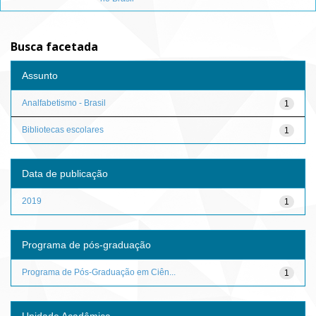
Busca facetada
Assunto
Analfabetismo - Brasil
1
Bibliotecas escolares
1
Data de publicação
2019
1
Programa de pós-graduação
Programa de Pós-Graduação em Ciên...
1
Unidade Acadêmica