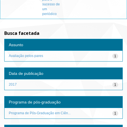
sucesso de
um
periódico
Busca facetada
Assunto
Avaliação pelos pares
1
Data de publicação
2017
1
Programa de pós-graduação
Programa de Pós-Graduação em Ciên...
1