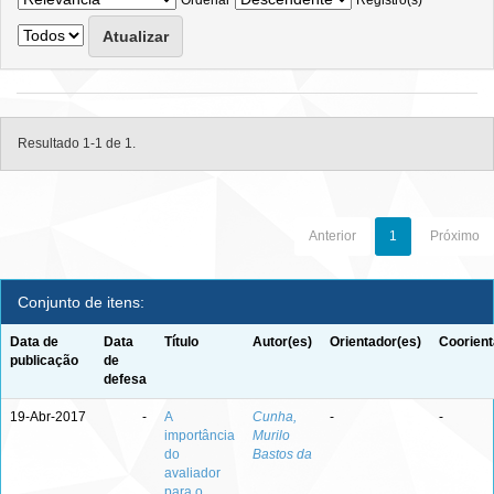
Ordenar
Registro(s)
Resultado 1-1 de 1.
Anterior
1
Próximo
Conjunto de itens:
Data de
Data
Título
Autor(es)
Orientador(es)
Coorient
publicação
de
defesa
19-Abr-2017
-
A
Cunha,
-
-
importância
Murilo
do
Bastos da
avaliador
para o