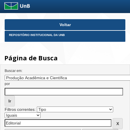
Skip
Voltar
navigation
REPOSITÓRIO INSTITUCIONAL DA UNB
Página de Busca
Buscar em:
por
Filtros correntes: