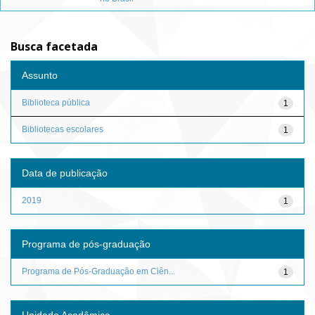
Busca facetada
Assunto
Biblioteca pública
1
Bibliotecas escolares
1
Data de publicação
2019
1
Programa de pós-graduação
Programa de Pós-Graduação em Ciên...
1
Unidade Acadêmica