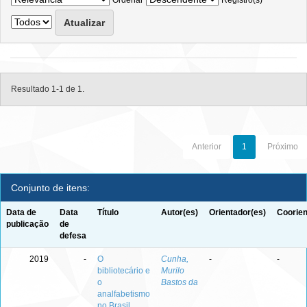
Ordenar
Registro(s)
Resultado 1-1 de 1.
Anterior
1
Próximo
Conjunto de itens:
Data de
Data
Título
Autor(es)
Orientador(es)
Coorien
publicação
de
defesa
2019
-
O
Cunha,
-
-
bibliotecário e
Murilo
o
Bastos da
analfabetismo
no Brasil