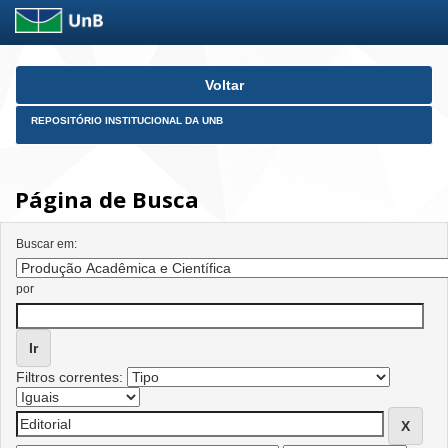
Skip
Voltar
navigation
REPOSITÓRIO INSTITUCIONAL DA UNB
Página de Busca
Buscar em:
por
Filtros correntes: