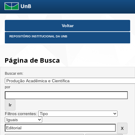
Skip
Voltar
navigation
REPOSITÓRIO INSTITUCIONAL DA UNB
Página de Busca
Buscar em:
por
Filtros correntes: