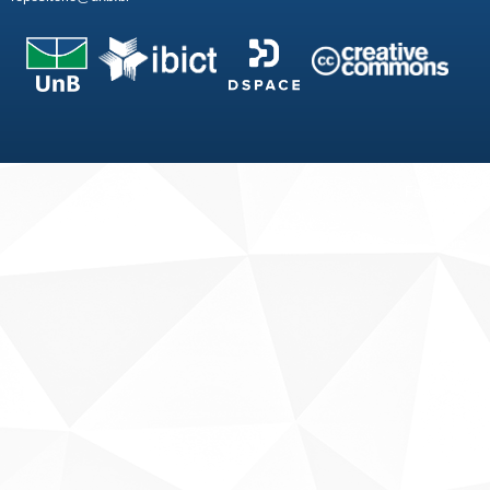
Fale conosco
Sobre