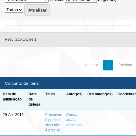
Ordenar
Registro(s)
Resultado 1-1 de 1.
Anterior
1
Próximo
Conjunto de itens:
Data de
Data
Título
Autor(es)
Orientador(es)
Coorientad
publicação
de
defesa
29-Abr-2016
-
Preservar
Cunha,
-
-
é preciso,
Murilo
viver não
Bastos da
é preciso