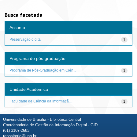
Busca facetada
Assunto
Preservação digital
1
Programa de pós-graduação
Programa de Pós-Graduação em Ciên...
1
Unidade Acadêmica
Faculdade de Ciência da Informaçã...
1
Universidade de Brasília - Biblioteca Central
Coordenadoria de Gestão da Informação Digital - GID
(61) 3107-2683
repositorio@unb.br