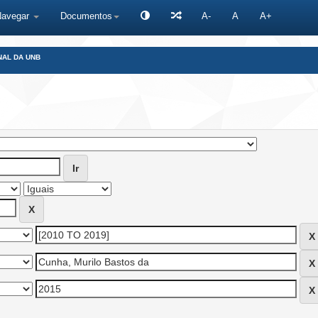
Navegar
Documentos
A-
A
A+
NAL DA UNB