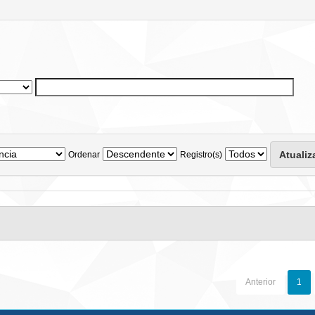
Ordenar
Registro(s)
Anterior
1