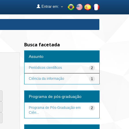
Entrar em:
Busca facetada
Assunto
Periódicos científicos
2
Ciência da informação
1
Programa de pós-graduação
Programa de Pós-Graduação em
2
Ciên...