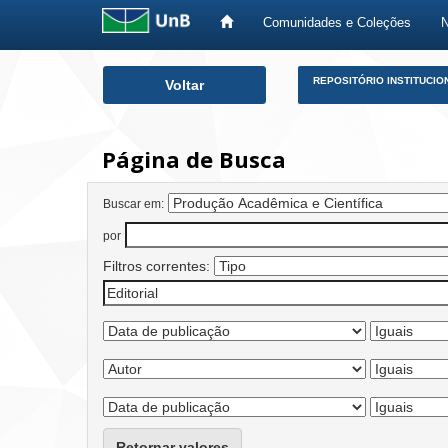
Comunidades e Coleções
Skip
REPOSITÓRIO INSTITUCIO
Voltar
navigation
Página de Busca
Buscar em:
por
Filtros correntes:
Retornar valores