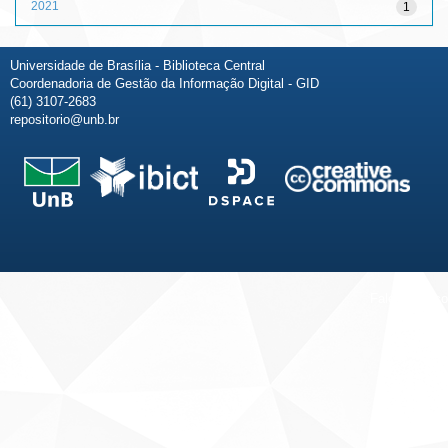
2021
1
Universidade de Brasília - Biblioteca Central
Coordenadoria de Gestão da Informação Digital - GID
(61) 3107-2683
repositorio@unb.br
Fale conosco
Sobre