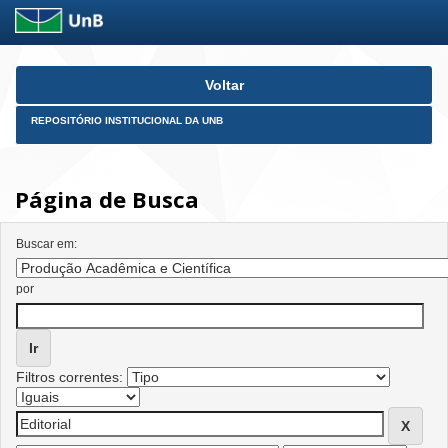
Skip
Voltar
navigation
REPOSITÓRIO INSTITUCIONAL DA UNB
Página de Busca
Buscar em:
por
Filtros correntes: