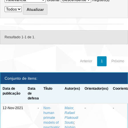
Ordenar
Registro(s)
Resultado 1-1 de 1.
Anterior
1
Próximo
Conjunto de itens:
Data de
Data
Título
Autor(es)
Orientador(es)
Coorient
publicação
de
defesa
12-Nov-2021
-
Non-
Maior,
-
-
human
Rafael
primate
Plakoudi
models of
Souto
;
psychiatric
Nishijo,