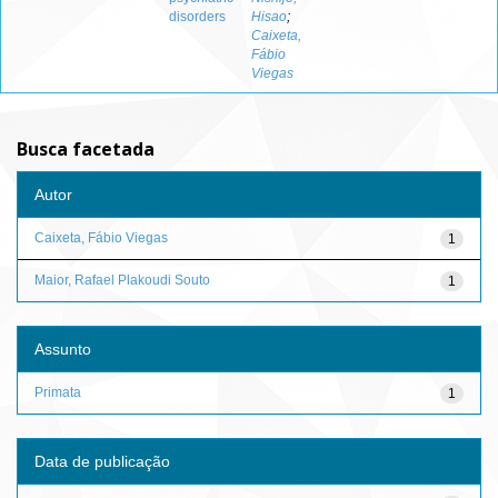
disorders
Hisao
;
Caixeta,
Fábio
Viegas
Busca facetada
Autor
Caixeta, Fábio Viegas
1
Maior, Rafael Plakoudi Souto
1
Assunto
Primata
1
Data de publicação