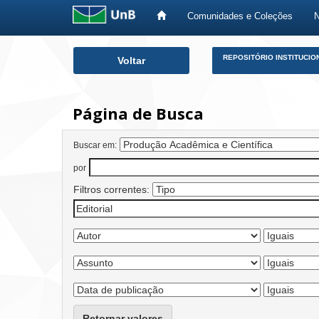
Comunidades e Coleções
Skip
REPOSITÓRIO INSTITUCIO
Voltar
navigation
Página de Busca
Buscar em:
por
Filtros correntes:
Retornar valores