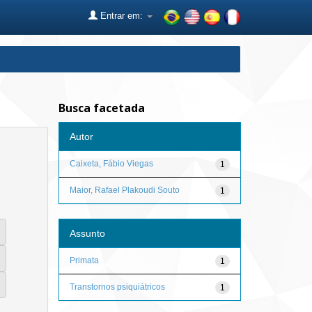
Entrar em:
Busca facetada
Autor
Caixeta, Fábio Viegas
1
Maior, Rafael Plakoudi Souto
1
Assunto
Primata
1
Transtornos psiquiátricos
1