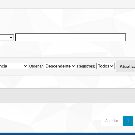
Ordenar
Registro(s)
Anterior
1