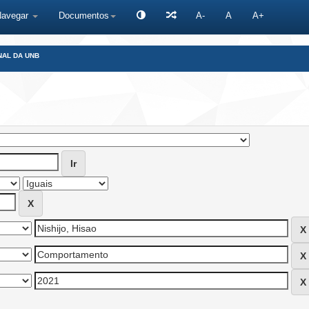
Navegar
Documentos
A-
A
A+
NAL DA UNB