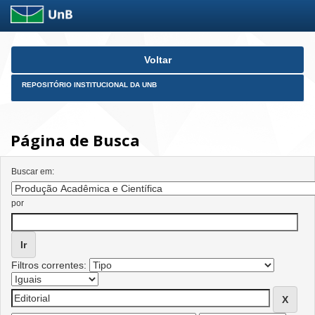
Skip
Voltar
navigation
REPOSITÓRIO INSTITUCIONAL DA UNB
Página de Busca
Buscar em:
por
Filtros correntes: