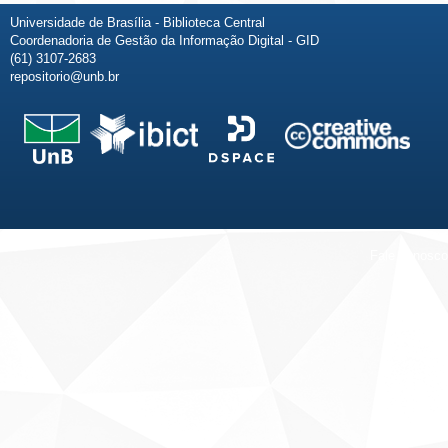
Universidade de Brasília - Biblioteca Central
Coordenadoria de Gestão da Informação Digital - GID
(61) 3107-2683
repositorio@unb.br
Fale conosco
Sobre