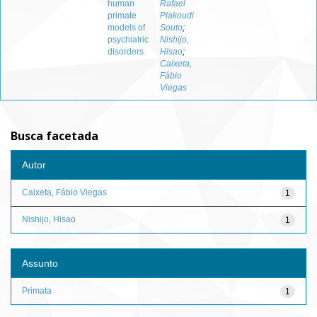
human
Rafael
primate
Plakoudi
models of
Souto
;
psychiatric
Nishijo,
disorders
Hisao
;
Caixeta,
Fábio
Viegas
Busca facetada
Autor
Caixeta, Fábio Viegas
1
Nishijo, Hisao
1
Assunto
Primata
1