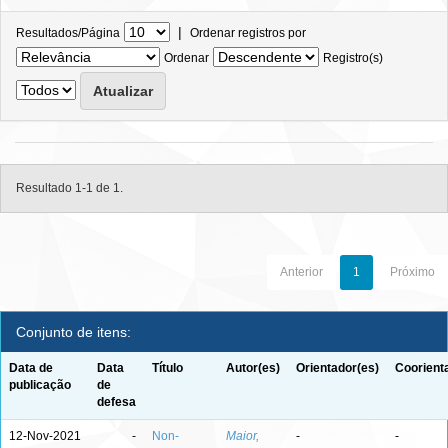
|
Resultados/Página
Ordenar registros por
Ordenar
Registro(s)
Resultado 1-1 de 1.
Anterior
1
Próximo
Conjunto de itens:
Data de
Data
Título
Autor(es)
Orientador(es)
Coorient
publicação
de
defesa
12-Nov-2021
-
Non-
Maior,
-
-