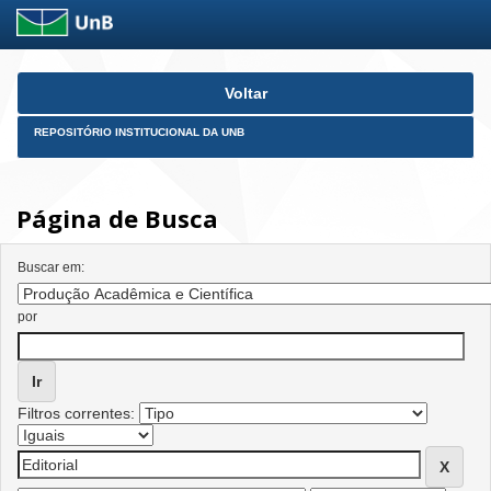
Skip
Voltar
navigation
REPOSITÓRIO INSTITUCIONAL DA UNB
Página de Busca
Buscar em:
por
Filtros correntes: