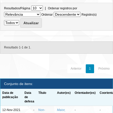
|
Resultados/Página
Ordenar registros por
Ordenar
Registro(s)
Resultado 1-1 de 1.
Anterior
1
Próximo
Conjunto de itens:
Data de
Data
Título
Autor(es)
Orientador(es)
Coorient
publicação
de
defesa
12-Nov-2021
-
Non-
Maior,
-
-