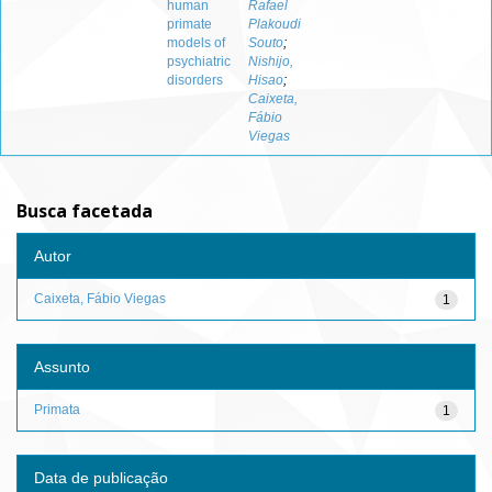
human
Rafael
primate
Plakoudi
models of
Souto
;
psychiatric
Nishijo,
disorders
Hisao
;
Caixeta,
Fábio
Viegas
Busca facetada
Autor
Caixeta, Fábio Viegas
1
Assunto
Primata
1
Data de publicação