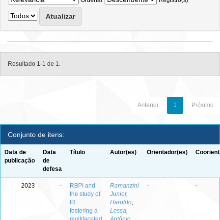
Ordenar
Registro(s)
Resultado 1-1 de 1.
Anterior
1
Próximo
Conjunto de itens:
Data de
Data
Título
Autor(es)
Orientador(es)
Coorient
publicação
de
defesa
2023
-
RBPI and
Ramanzini
-
-
the study of
Junior,
IR :
Haroldo
;
fostering a
Lessa,
multifaceted
Antônio