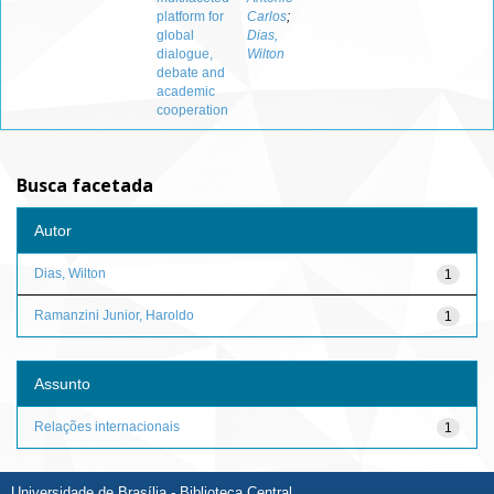
platform for
Carlos
;
global
Dias,
dialogue,
Wilton
debate and
academic
cooperation
Busca facetada
Autor
Dias, Wilton
1
Ramanzini Junior, Haroldo
1
Assunto
Relações internacionais
1
Universidade de Brasília - Biblioteca Central