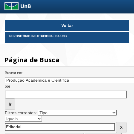
Skip
Voltar
navigation
REPOSITÓRIO INSTITUCIONAL DA UNB
Página de Busca
Buscar em:
por
Filtros correntes: