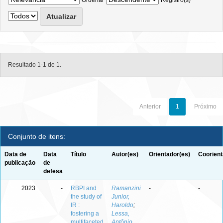
Ordenar
Registro(s)
Resultado 1-1 de 1.
Anterior
1
Próximo
Conjunto de itens:
Data de
Data
Título
Autor(es)
Orientador(es)
Coorient
publicação
de
defesa
2023
-
RBPI and
Ramanzini
-
-
the study of
Junior,
IR :
Haroldo
;
fostering a
Lessa,
multifaceted
Antônio