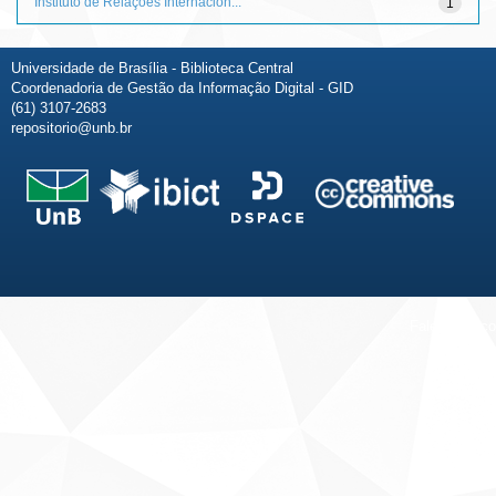
Instituto de Relações Internacion...
1
Universidade de Brasília - Biblioteca Central
Coordenadoria de Gestão da Informação Digital - GID
(61) 3107-2683
repositorio@unb.br
Fale conosco
Sobre