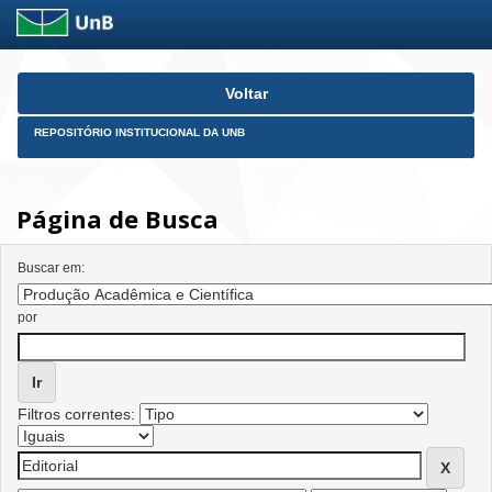
Skip
Voltar
navigation
REPOSITÓRIO INSTITUCIONAL DA UNB
Página de Busca
Buscar em:
por
Filtros correntes: