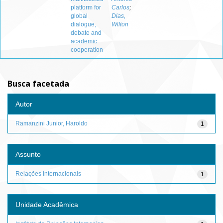
platform for
Carlos
;
global
Dias,
dialogue,
Wilton
debate and
academic
cooperation
Busca facetada
Autor
Ramanzini Junior, Haroldo
1
Assunto
Relações internacionais
1
Unidade Acadêmica