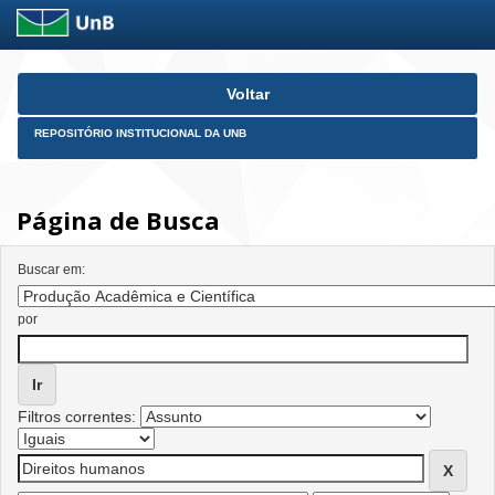
Skip
Voltar
navigation
REPOSITÓRIO INSTITUCIONAL DA UNB
Página de Busca
Buscar em:
por
Filtros correntes: