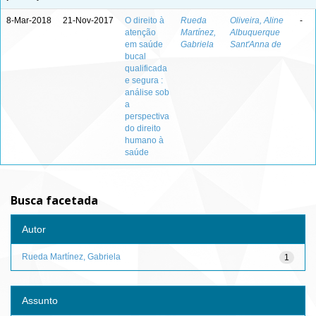
8-Mar-2018
21-Nov-2017
O direito à
Rueda
Oliveira, Aline
-
atenção
Martínez,
Albuquerque
em saúde
Gabriela
Sant'Anna de
bucal
qualificada
e segura :
análise sob
a
perspectiva
do direito
humano à
saúde
Busca facetada
Autor
Rueda Martínez, Gabriela
1
Assunto