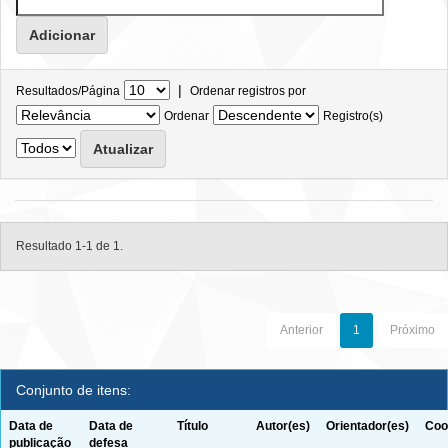
|
Resultados/Página
Ordenar registros por
Ordenar
Registro(s)
Resultado 1-1 de 1.
Anterior
1
Próximo
Conjunto de itens:
Data de
Data de
Título
Autor(es)
Orientador(es)
Coo
publicação
defesa