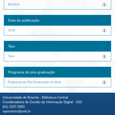
Bioética
1
Data de publicação
2018
1
Tipo
Tese
1
Programa de pós-graduação
Programa de Pós-Graduação em Bioé...
1
Universidade de Brasília - Biblioteca Central
Coordenadoria de Gestão da Informação Digital - GID
(61) 3107-2683
repositorio@unb.br