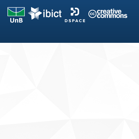
Fale conosco
Sobre