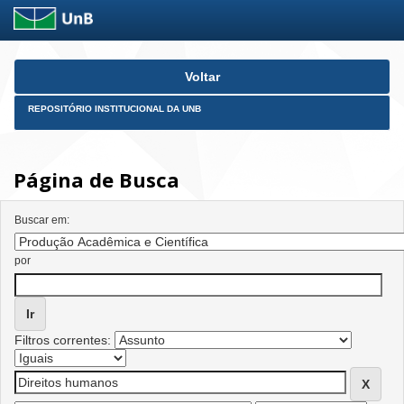
Skip
Voltar
navigation
REPOSITÓRIO INSTITUCIONAL DA UNB
Página de Busca
Buscar em:
por
Filtros correntes: