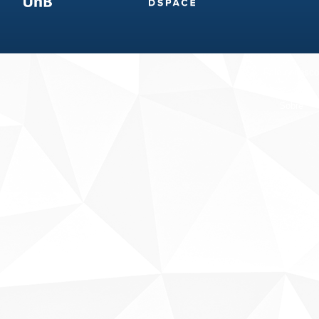
Fale conosco
Sobre