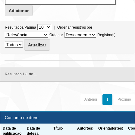
|
Resultados/Página
Ordenar registros por
Ordenar
Registro(s)
Resultado 1-1 de 1.
Anterior
1
Próximo
Conjunto de itens:
Data de
Data de
Título
Autor(es)
Orientador(es)
Coo
publicação
defesa