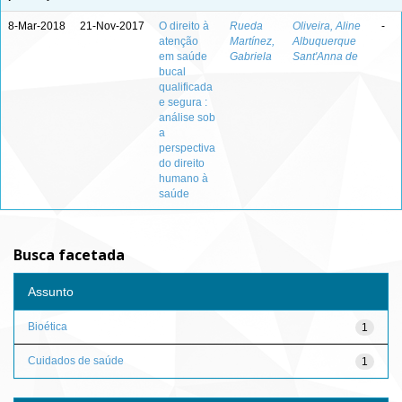
8-Mar-2018
21-Nov-2017
O direito à
Rueda
Oliveira, Aline
-
atenção
Martínez,
Albuquerque
em saúde
Gabriela
Sant'Anna de
bucal
qualificada
e segura :
análise sob
a
perspectiva
do direito
humano à
saúde
Busca facetada
Assunto
Bioética
1
Cuidados de saúde
1