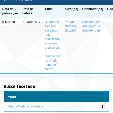
Conjunto de itens:
Data de
Data de
Título
Autor(es)
Orientador(es)
Coo
publicação
defesa
8-Mar-2018
21-Nov-2017
O direito à
Rueda
Oliveira, Aline
-
atenção
Martínez,
Albuquerque
em saúde
Gabriela
Sant'Anna de
bucal
qualificada
e segura :
análise sob
a
perspectiva
do direito
humano à
saúde
Busca facetada
Autor
Rueda Martínez, Gabriela
1