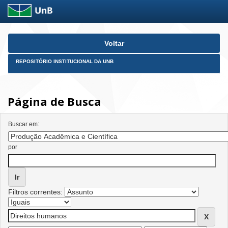
Skip
Voltar
navigation
REPOSITÓRIO INSTITUCIONAL DA UNB
Página de Busca
Buscar em:
por
Filtros correntes: