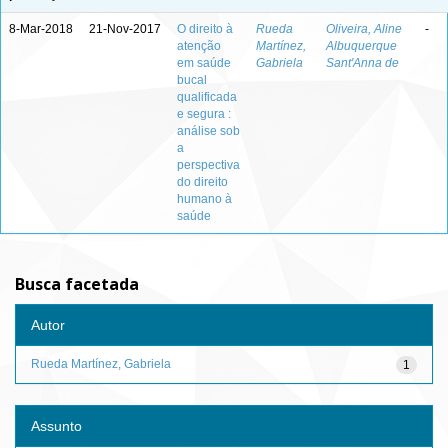
8-Mar-2018
21-Nov-2017
O direito à
Rueda
Oliveira, Aline
-
atenção
Martínez,
Albuquerque
em saúde
Gabriela
Sant'Anna de
bucal
qualificada
e segura :
análise sob
a
perspectiva
do direito
humano à
saúde
Busca facetada
Autor
Rueda Martínez, Gabriela
1
Assunto