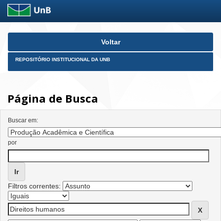
Skip
Voltar
navigation
REPOSITÓRIO INSTITUCIONAL DA UNB
Página de Busca
Buscar em:
por
Filtros correntes: