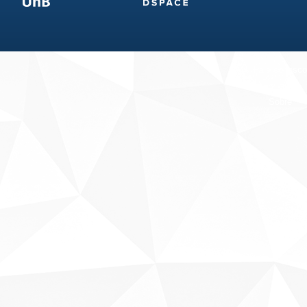
Fale conosco
Sobre