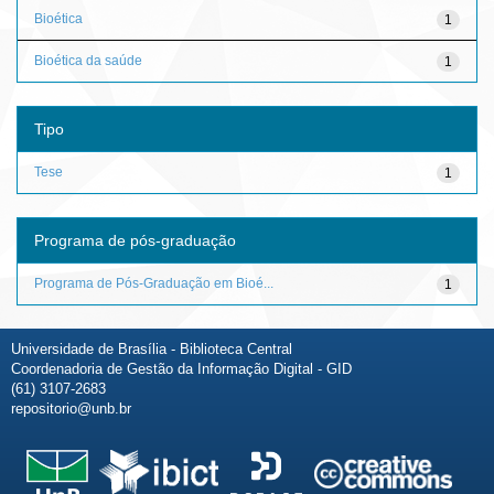
Bioética
1
Bioética da saúde
1
Tipo
Tese
1
Programa de pós-graduação
Programa de Pós-Graduação em Bioé...
1
Universidade de Brasília - Biblioteca Central
Coordenadoria de Gestão da Informação Digital - GID
(61) 3107-2683
repositorio@unb.br