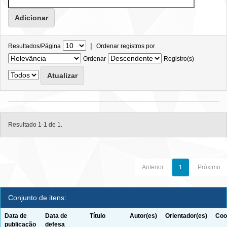
|
Resultados/Página
Ordenar registros por
Ordenar
Registro(s)
Resultado 1-1 de 1.
Anterior
1
Próximo
Conjunto de itens:
Data de
Data de
Título
Autor(es)
Orientador(es)
Coo
publicação
defesa