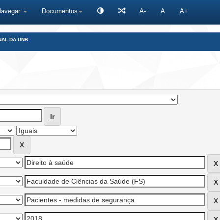
Navegar
Documentos
A-
A
A+
NAL DA UNB