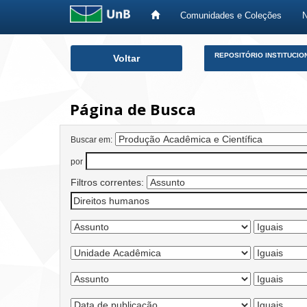
Comunidades e Coleções
Skip
REPOSITÓRIO INSTITUCIO
Voltar
navigation
Página de Busca
Buscar em:
por
Filtros correntes: