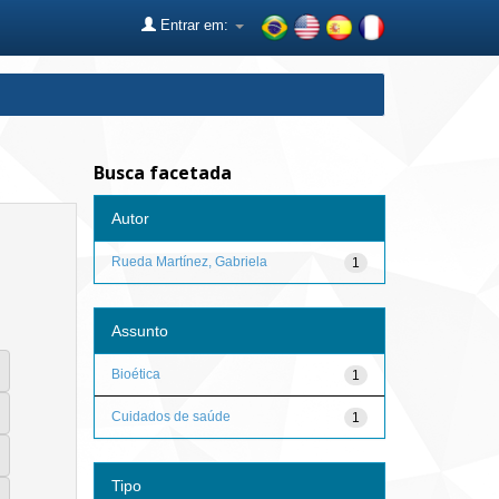
Entrar em:
Busca facetada
Autor
Rueda Martínez, Gabriela
1
Assunto
Bioética
1
Cuidados de saúde
1
Tipo