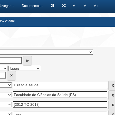
Navegar
Documentos
A-
A
A+
NAL DA UNB