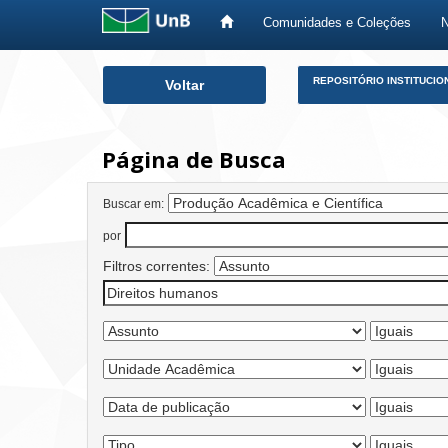
Comunidades e Coleções
Skip
REPOSITÓRIO INSTITUCIO
Voltar
navigation
Página de Busca
Buscar em:
por
Filtros correntes: