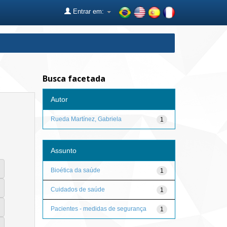
Entrar em:
Busca facetada
Autor
Rueda Martínez, Gabriela
1
Assunto
Bioética da saúde
1
Cuidados de saúde
1
Pacientes - medidas de segurança
1