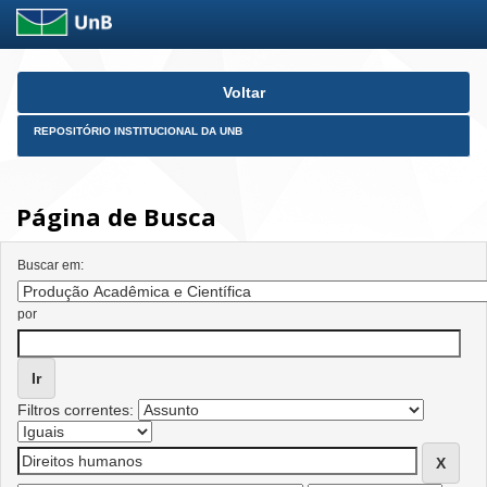
Skip
Voltar
navigation
REPOSITÓRIO INSTITUCIONAL DA UNB
Página de Busca
Buscar em:
por
Filtros correntes: