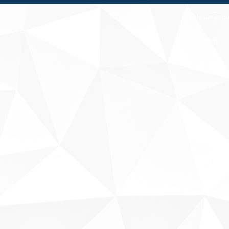
Fale conosco
Sobre