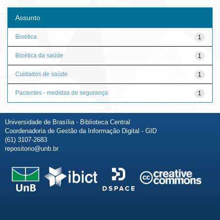
Assunto
Bioética
1
Bioética da saúde
1
Cuidados de saúde
1
Pacientes - medidas de segurança
1
Universidade de Brasília - Biblioteca Central
Coordenadoria de Gestão da Informação Digital - GID
(61) 3107-2683
repositorio@unb.br