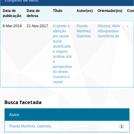
Conjunto de itens:
Data de
Data de
Título
Autor(es)
Orientador(es)
Coo
publicação
defesa
8-Mar-2018
21-Nov-2017
O direito à
Rueda
Oliveira, Aline
-
atenção
Martínez,
Albuquerque
em saúde
Gabriela
Sant'Anna de
bucal
qualificada
e segura :
análise sob
a
perspectiva
do direito
humano à
saúde
Busca facetada
Autor
Rueda Martínez, Gabriela
1