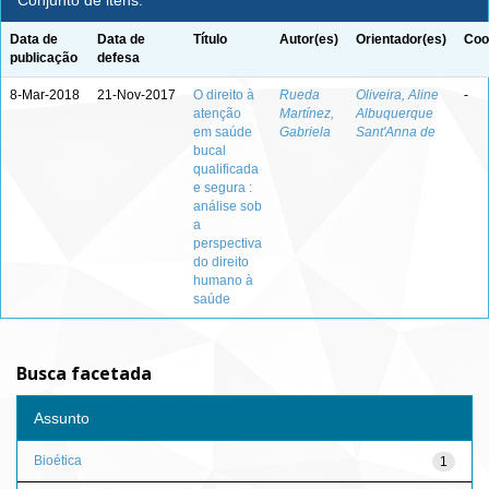
Conjunto de itens:
Data de
Data de
Título
Autor(es)
Orientador(es)
Coo
publicação
defesa
8-Mar-2018
21-Nov-2017
O direito à
Rueda
Oliveira, Aline
-
atenção
Martínez,
Albuquerque
em saúde
Gabriela
Sant'Anna de
bucal
qualificada
e segura :
análise sob
a
perspectiva
do direito
humano à
saúde
Busca facetada
Assunto
Bioética
1