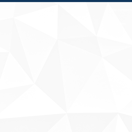
Fale conosco
Sobre