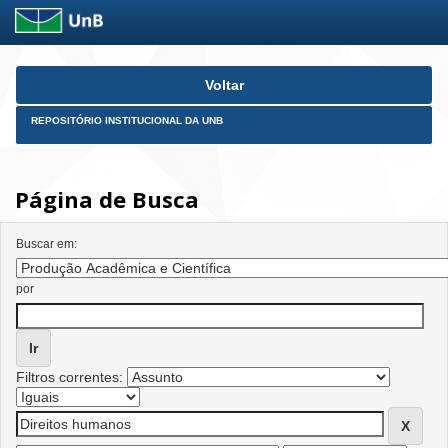
Skip
Voltar
navigation
REPOSITÓRIO INSTITUCIONAL DA UNB
Página de Busca
Buscar em:
por
Filtros correntes: