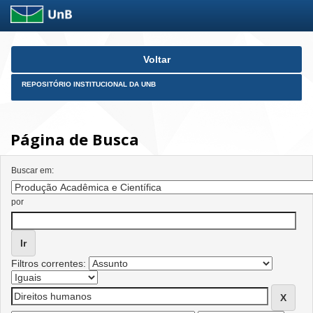
Skip
Voltar
navigation
REPOSITÓRIO INSTITUCIONAL DA UNB
Página de Busca
Buscar em:
por
Filtros correntes: