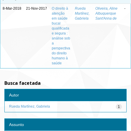
8-Mar-2018
21-Nov-2017
O direito à
Rueda
Oliveira, Aline
-
atenção
Martínez,
Albuquerque
em saúde
Gabriela
Sant'Anna de
bucal
qualificada
e segura :
análise sob
a
perspectiva
do direito
humano à
saúde
Busca facetada
Autor
Rueda Martínez, Gabriela
1
Assunto