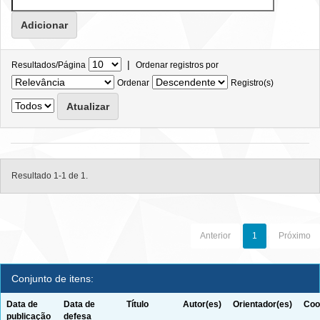
|
Resultados/Página
Ordenar registros por
Ordenar
Registro(s)
Resultado 1-1 de 1.
Anterior
1
Próximo
Conjunto de itens:
Data de
Data de
Título
Autor(es)
Orientador(es)
Coo
publicação
defesa