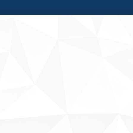
Fale conosco
Sobre