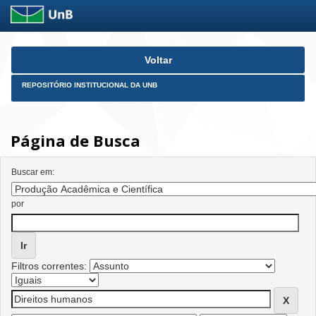
Skip
Voltar
navigation
REPOSITÓRIO INSTITUCIONAL DA UNB
Página de Busca
Buscar em:
por
Filtros correntes: