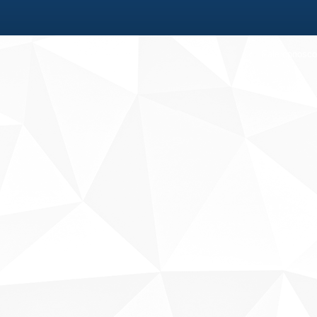
Fale conosco
Sobre