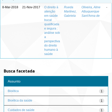
8-Mar-2018
21-Nov-2017
O direito à
Rueda
Oliveira, Aline
-
atenção
Martínez,
Albuquerque
em saúde
Gabriela
Sant'Anna de
bucal
qualificada
e segura :
análise sob
a
perspectiva
do direito
humano à
saúde
Busca facetada
Assunto
Bioética
1
Bioética da saúde
1
Cuidados de saúde
1