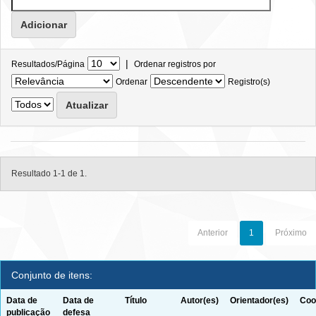
|
Resultados/Página
Ordenar registros por
Ordenar
Registro(s)
Resultado 1-1 de 1.
Anterior
1
Próximo
Conjunto de itens:
Data de
Data de
Título
Autor(es)
Orientador(es)
Coo
publicação
defesa