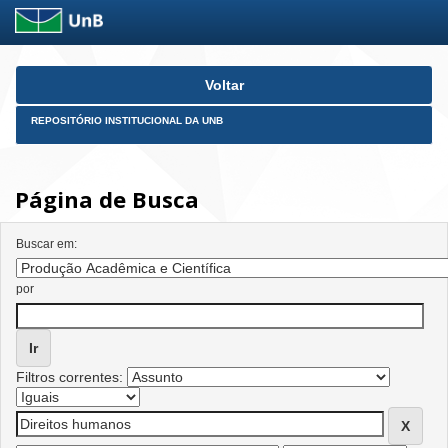
Skip
Voltar
navigation
REPOSITÓRIO INSTITUCIONAL DA UNB
Página de Busca
Buscar em:
por
Filtros correntes: