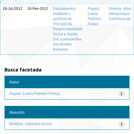
18-Jul-2012
10-Fev-2012
Fundamentos
Pagani,
Oliveira, Aline
bioéticos e
Luana
Albuquerque
jurídicos do
Palmieri
Sant'Anna de
Princípio da
França
Responsabilidade
Social e Saúde
sob a perspectiva
dos direitos
humanos
Busca facetada
Autor
Pagani, Luana Palmieri França
1
Assunto
Bioética - aspectos sociais
1