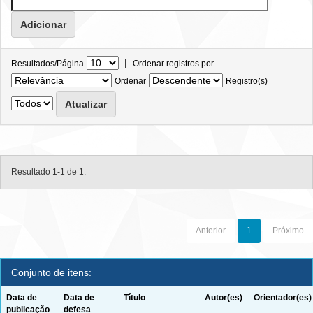
|
Resultados/Página
Ordenar registros por
Ordenar
Registro(s)
Resultado 1-1 de 1.
Anterior
1
Próximo
Conjunto de itens:
Data de
Data de
Título
Autor(es)
Orientador(es)
publicação
defesa