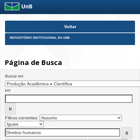
Skip
Voltar
navigation
REPOSITÓRIO INSTITUCIONAL DA UNB
Página de Busca
Buscar em:
por
Filtros correntes: