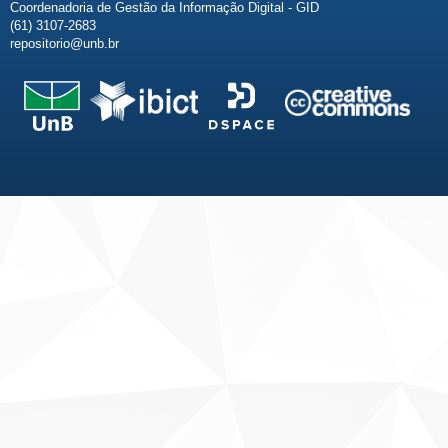
Coordenadoria de Gestão da Informação Digital - GID
(61) 3107-2683
repositorio@unb.br
Fale conosco
Sobre