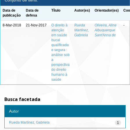
Conjunto de itens:
Data de
Data de
Título
Autor(es)
Orientador(es)
Coo
publicação
defesa
8-Mar-2018
21-Nov-2017
O direito à
Rueda
Oliveira, Aline
-
atenção
Martínez,
Albuquerque
em saúde
Gabriela
Sant'Anna de
bucal
qualificada
e segura :
análise sob
a
perspectiva
do direito
humano à
saúde
Busca facetada
Autor
Rueda Martínez, Gabriela
1