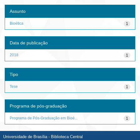
Assunto
Bioética
1
Data de publicação
2018
1
Tipo
Tese
1
Programa de pós-graduação
Programa de Pós-Graduação em Bioé...
1
Universidade de Brasília - Biblioteca Central