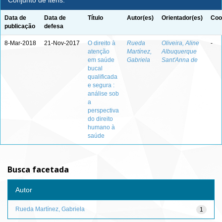
Conjunto de itens:
Data de
Data de
Título
Autor(es)
Orientador(es)
Coo
publicação
defesa
8-Mar-2018
21-Nov-2017
O direito à
Rueda
Oliveira, Aline
-
atenção
Martínez,
Albuquerque
em saúde
Gabriela
Sant'Anna de
bucal
qualificada
e segura :
análise sob
a
perspectiva
do direito
humano à
saúde
Busca facetada
Autor
Rueda Martínez, Gabriela
1