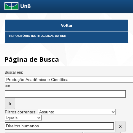
Skip
Voltar
navigation
REPOSITÓRIO INSTITUCIONAL DA UNB
Página de Busca
Buscar em:
por
Filtros correntes: