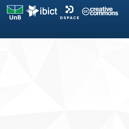
Fale conosco
Sobre