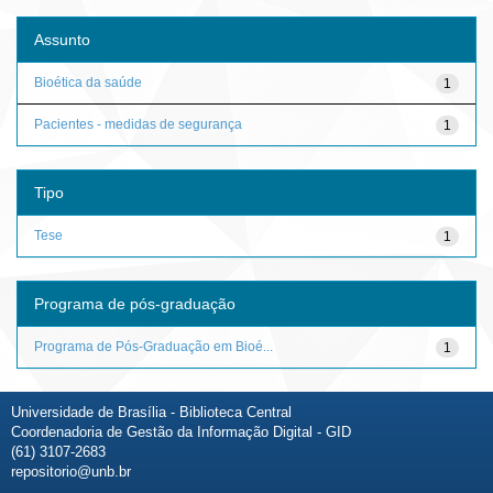
Assunto
Bioética da saúde
1
Pacientes - medidas de segurança
1
Tipo
Tese
1
Programa de pós-graduação
Programa de Pós-Graduação em Bioé...
1
Universidade de Brasília - Biblioteca Central
Coordenadoria de Gestão da Informação Digital - GID
(61) 3107-2683
repositorio@unb.br