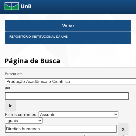
Skip
Voltar
navigation
REPOSITÓRIO INSTITUCIONAL DA UNB
Página de Busca
Buscar em:
por
Filtros correntes: