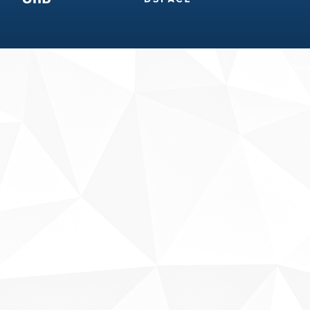
Fale conosco
Sobre