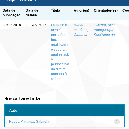
Conjunto de itens:
Data de
Data de
Título
Autor(es)
Orientador(es)
Coo
publicação
defesa
8-Mar-2018
21-Nov-2017
O direito à
Rueda
Oliveira, Aline
-
atenção
Martínez,
Albuquerque
em saúde
Gabriela
Sant'Anna de
bucal
qualificada
e segura :
análise sob
a
perspectiva
do direito
humano à
saúde
Busca facetada
Autor
Rueda Martínez, Gabriela
1