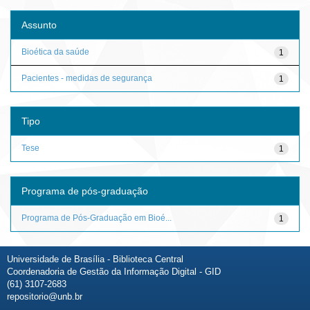
Assunto
Bioética da saúde
1
Pacientes - medidas de segurança
1
Tipo
Tese
1
Programa de pós-graduação
Programa de Pós-Graduação em Bioé...
1
Universidade de Brasília - Biblioteca Central
Coordenadoria de Gestão da Informação Digital - GID
(61) 3107-2683
repositorio@unb.br