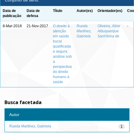
Conjunto de itens:
Data de
Data de
Título
Autor(es)
Orientador(es)
Coo
publicação
defesa
8-Mar-2018
21-Nov-2017
O direito à
Rueda
Oliveira, Aline
-
atenção
Martínez,
Albuquerque
em saúde
Gabriela
Sant'Anna de
bucal
qualificada
e segura :
análise sob
a
perspectiva
do direito
humano à
saúde
Busca facetada
Autor
Rueda Martínez, Gabriela
1