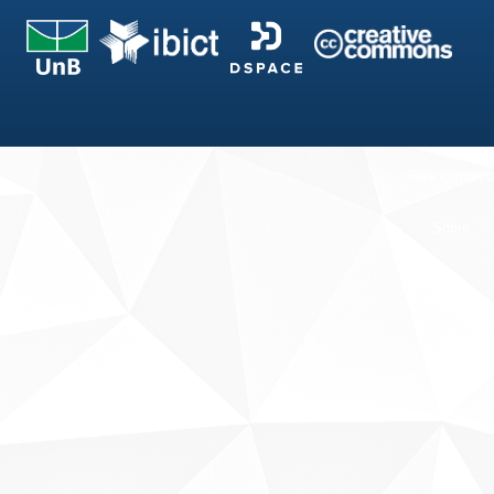
Fale conosco
Sobre