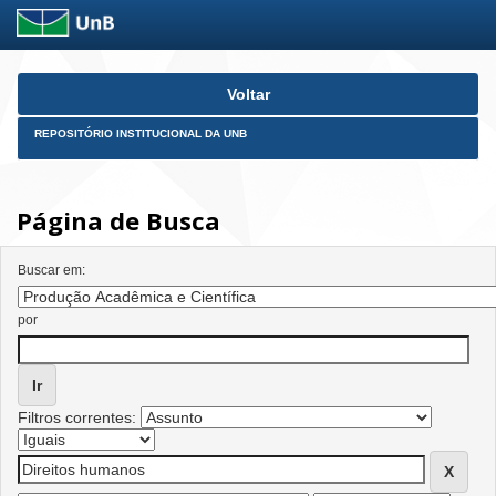
Skip
Voltar
navigation
REPOSITÓRIO INSTITUCIONAL DA UNB
Página de Busca
Buscar em:
por
Filtros correntes: