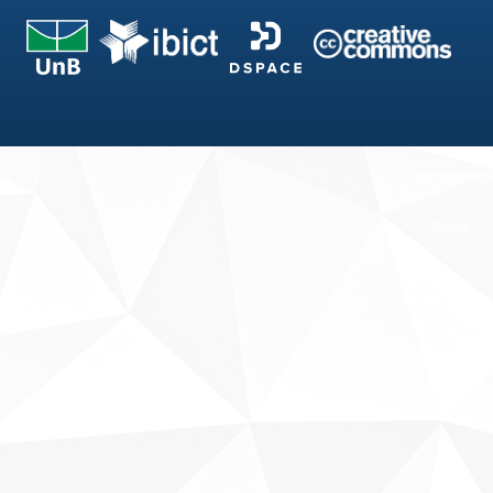
Fale conosco
Sobre