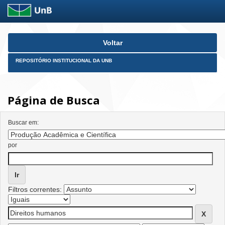
Skip
Voltar
navigation
REPOSITÓRIO INSTITUCIONAL DA UNB
Página de Busca
Buscar em:
por
Filtros correntes: