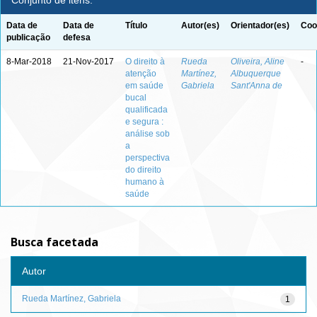
Conjunto de itens:
Data de
Data de
Título
Autor(es)
Orientador(es)
Coo
publicação
defesa
8-Mar-2018
21-Nov-2017
O direito à
Rueda
Oliveira, Aline
-
atenção
Martínez,
Albuquerque
em saúde
Gabriela
Sant'Anna de
bucal
qualificada
e segura :
análise sob
a
perspectiva
do direito
humano à
saúde
Busca facetada
Autor
Rueda Martínez, Gabriela
1