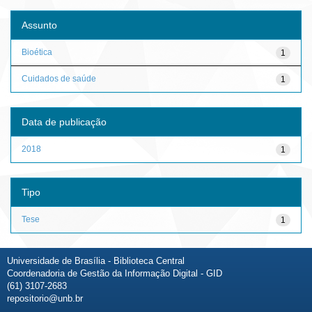
Assunto
Bioética
1
Cuidados de saúde
1
Data de publicação
2018
1
Tipo
Tese
1
Universidade de Brasília - Biblioteca Central
Coordenadoria de Gestão da Informação Digital - GID
(61) 3107-2683
repositorio@unb.br