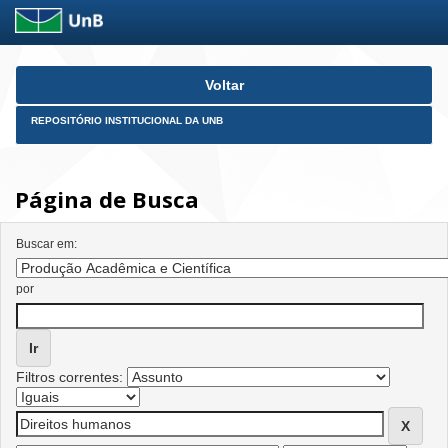
Skip
Voltar
navigation
REPOSITÓRIO INSTITUCIONAL DA UNB
Página de Busca
Buscar em:
por
Filtros correntes: