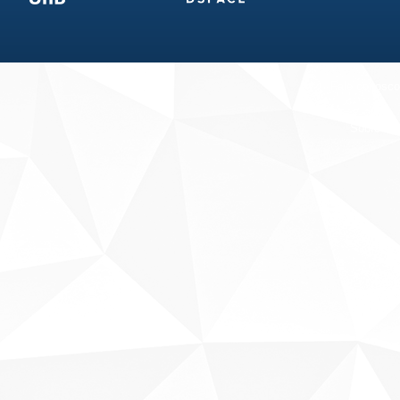
Fale conosco
Sobre