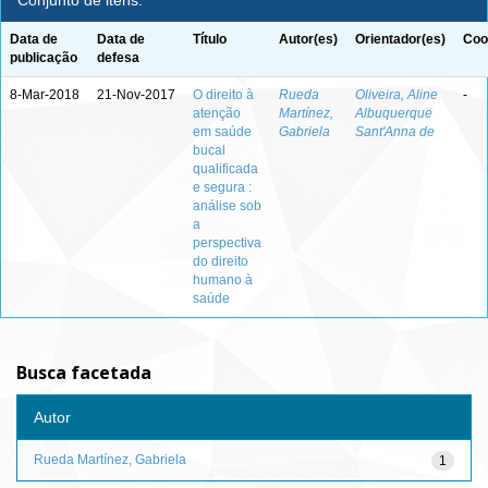
Conjunto de itens:
Data de
Data de
Título
Autor(es)
Orientador(es)
Coo
publicação
defesa
8-Mar-2018
21-Nov-2017
O direito à
Rueda
Oliveira, Aline
-
atenção
Martínez,
Albuquerque
em saúde
Gabriela
Sant'Anna de
bucal
qualificada
e segura :
análise sob
a
perspectiva
do direito
humano à
saúde
Busca facetada
Autor
Rueda Martínez, Gabriela
1