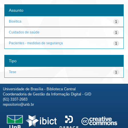
Assunto
Bioética
1
Cuidados de saúde
1
Pacientes - medidas de segurança
1
Tipo
Tese
1
Universidade de Brasília - Biblioteca Central
Coordenadoria de Gestão da Informação Digital - GID
(61) 3107-2683
repositorio@unb.br