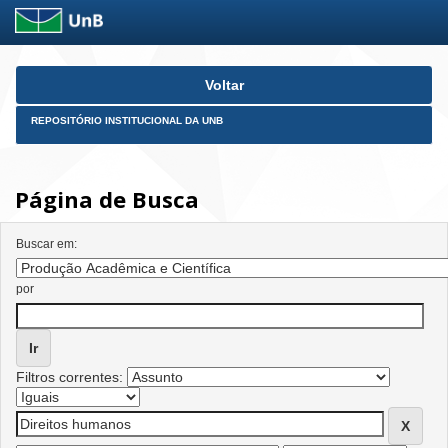
Skip
Voltar
navigation
REPOSITÓRIO INSTITUCIONAL DA UNB
Página de Busca
Buscar em:
por
Filtros correntes: