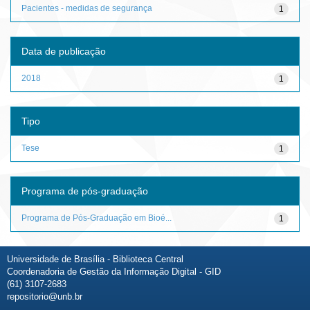
Pacientes - medidas de segurança
1
Data de publicação
2018
1
Tipo
Tese
1
Programa de pós-graduação
Programa de Pós-Graduação em Bioé...
1
Universidade de Brasília - Biblioteca Central
Coordenadoria de Gestão da Informação Digital - GID
(61) 3107-2683
repositorio@unb.br