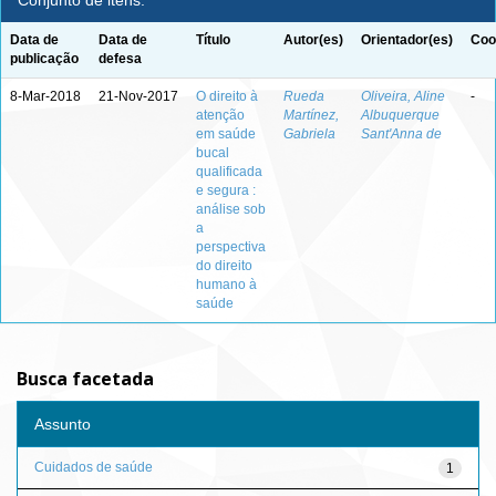
Conjunto de itens:
Data de
Data de
Título
Autor(es)
Orientador(es)
Coo
publicação
defesa
8-Mar-2018
21-Nov-2017
O direito à
Rueda
Oliveira, Aline
-
atenção
Martínez,
Albuquerque
em saúde
Gabriela
Sant'Anna de
bucal
qualificada
e segura :
análise sob
a
perspectiva
do direito
humano à
saúde
Busca facetada
Assunto
Cuidados de saúde
1