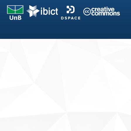
Fale conosco
Sobre